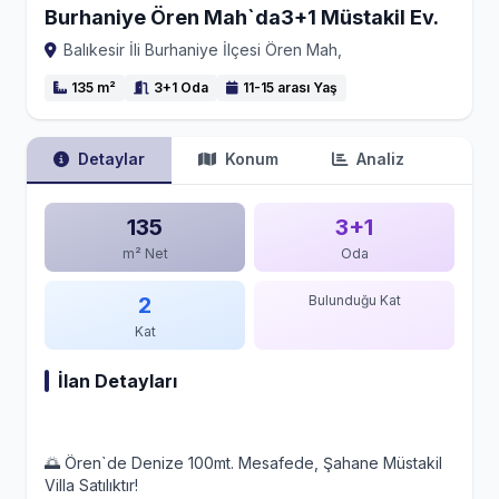
Burhaniye Ören Mah`da3+1 Müstakil Ev.
Balıkesir İli Burhaniye İlçesi Ören Mah,
135 m²
3+1 Oda
11-15 arası Yaş
Detaylar
Konum
Analiz
135
3+1
m² Net
Oda
2
Bulunduğu Kat
Kat
İlan Detayları
🌅 Ören`de Denize 100mt. Mesafede, Şahane Müstakil
Villa Satılıktır!