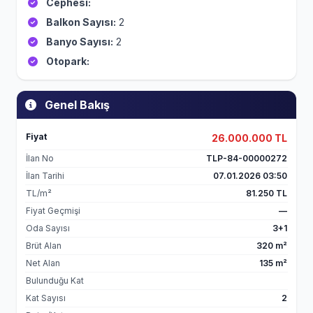
Cephesi:
Balkon Sayısı:
2
Banyo Sayısı:
2
Otopark:
Genel Bakış
Fiyat
26.000.000 TL
İlan No
TLP-84-00000272
İlan Tarihi
07.01.2026 03:50
TL/m²
81.250 TL
Fiyat Geçmişi
—
Oda Sayısı
3+1
Brüt Alan
320 m²
Net Alan
135 m²
Bulunduğu Kat
Kat Sayısı
2