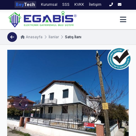
Bey
Tech
Kurumsal
SSS
KVKK
İletişim
Anasayfa
İlanlar
Satış İlanı