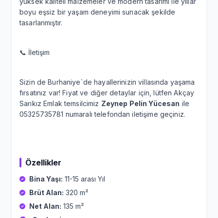
yüksek kaliteli malzemeler ve modern tasarımı ile yıllar
boyu eşsiz bir yaşam deneyimi sunacak şekilde
tasarlanmıştır.
📞 İletişim
Sizin de Burhaniye`de hayallerinizin villasında yaşama
fırsatınız var! Fiyat ve diğer detaylar için, lütfen Akçay
Sarıkız Emlak temsilcimiz
Zeynep Pelin Yücesan
ile
05325735781 numaralı telefondan iletişime geçiniz.
Özellikler
Bina Yaşı:
11-15 arası Yıl
Brüt Alan:
320 m²
Net Alan:
135 m²