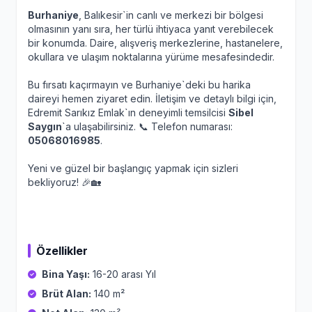
Burhaniye
, Balıkesir`in canlı ve merkezi bir bölgesi
olmasının yanı sıra, her türlü ihtiyaca yanıt verebilecek
bir konumda. Daire, alışveriş merkezlerine, hastanelere,
okullara ve ulaşım noktalarına yürüme mesafesindedir.
Bu fırsatı kaçırmayın ve Burhaniye`deki bu harika
daireyi hemen ziyaret edin. İletişim ve detaylı bilgi için,
Edremit Sarıkız Emlak`ın deneyimli temsilcisi
Sibel
Saygın
`a ulaşabilirsiniz. 📞 Telefon numarası:
05068016985
.
Yeni ve güzel bir başlangıç yapmak için sizleri
bekliyoruz! 🎉🏡
Özellikler
Bina Yaşı:
16-20 arası Yıl
Brüt Alan:
140 m²