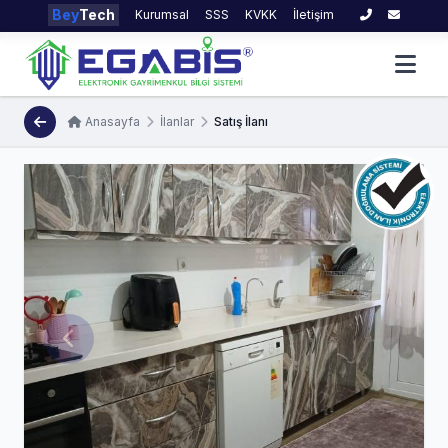
Bey
Tech
Kurumsal
SSS
KVKK
İletişim
Anasayfa
İlanlar
Satış İlanı