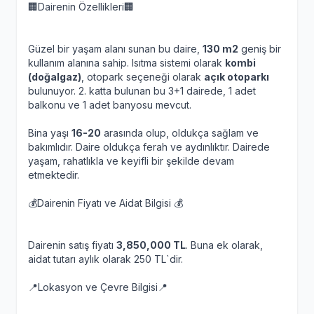
🏢Dairenin Özellikleri🏢
Güzel bir yaşam alanı sunan bu daire,
130 m2
geniş bir
kullanım alanına sahip. Isıtma sistemi olarak
kombi
(doğalgaz)
, otopark seçeneği olarak
açık otoparkı
bulunuyor. 2. katta bulunan bu 3+1 dairede, 1 adet
balkonu ve 1 adet banyosu mevcut.
Bina yaşı
16-20
arasında olup, oldukça sağlam ve
bakımlıdır. Daire oldukça ferah ve aydınlıktır. Dairede
yaşam, rahatlıkla ve keyifli bir şekilde devam
etmektedir.
💰Dairenin Fiyatı ve Aidat Bilgisi 💰
Dairenin satış fiyatı
3,850,000 TL
. Buna ek olarak,
aidat tutarı aylık olarak 250 TL`dir.
📍Lokasyon ve Çevre Bilgisi📍