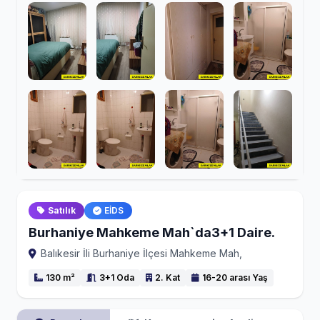
Satılık
EİDS
Burhaniye Mahkeme Mah`da3+1 Daire.
Balıkesir İli Burhaniye İlçesi Mahkeme Mah,
130 m²
3+1 Oda
2. Kat
16-20 arası Yaş