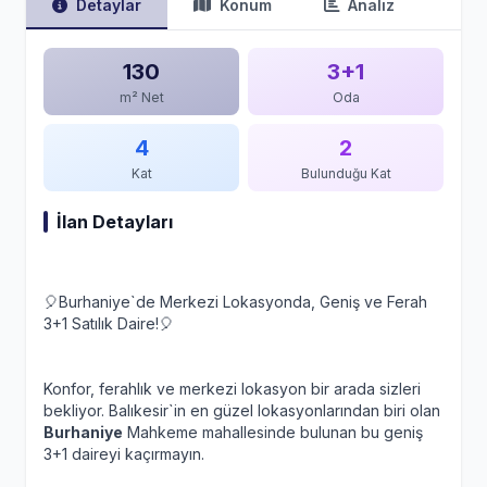
Detaylar
Konum
Analiz
130
3+1
m² Net
Oda
4
2
Kat
Bulunduğu Kat
İlan Detayları
🎈Burhaniye`de Merkezi Lokasyonda, Geniş ve Ferah
3+1 Satılık Daire!🎈
Konfor, ferahlık ve merkezi lokasyon bir arada sizleri
bekliyor. Balıkesir`in en güzel lokasyonlarından biri olan
Burhaniye
Mahkeme mahallesinde bulunan bu geniş
3+1 daireyi kaçırmayın.