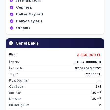
Net Alan:
130 m²
Cephesi:
Balkon Sayısı:
1
Banyo Sayısı:
1
Otopark:
Genel Bakış
Fiyat
3.850.000 TL
İlan No
TLP-84-00000281
İlan Tarihi
07.01.2026 03:52
TL/m²
27.500 TL
Fiyat Geçmişi
—
Oda Sayısı
3+1
Brüt Alan
140 m²
Net Alan
130 m²
Bulunduğu Kat
2