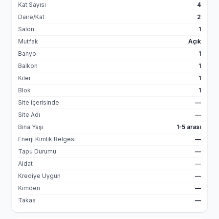
Kat Sayısı
4
Daire/Kat
2
Salon
1
Mutfak
Açık
Banyo
1
Balkon
1
Kiler
1
Blok
1
Site içerisinde
—
Site Adı
—
Bina Yaşı
1-5 arası
Enerji Kimlik Belgesi
—
Tapu Durumu
—
Aidat
—
Krediye Uygun
—
Kimden
—
Takas
—