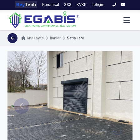
Bey
Tech
Kurumsal
SSS
KVKK
İletişim
Anasayfa
İlanlar
Satış İlanı