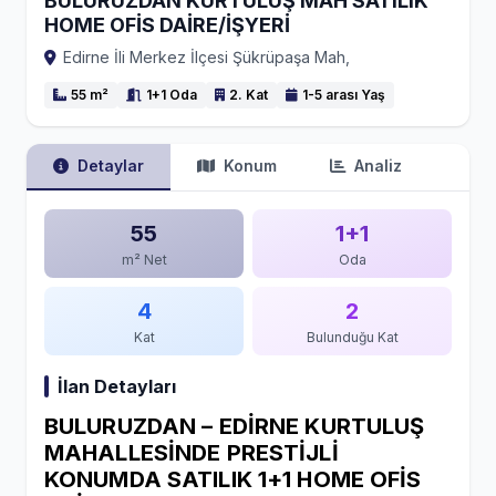
BULURUZDAN KURTULUŞ MAH SATILIK
HOME OFİS DAİRE/İŞYERİ
Edirne İli Merkez İlçesi Şükrüpaşa Mah,
55 m²
1+1 Oda
2. Kat
1-5 arası Yaş
Detaylar
Konum
Analiz
55
1+1
m² Net
Oda
4
2
Kat
Bulunduğu Kat
İlan Detayları
BULURUZDAN – EDİRNE KURTULUŞ
MAHALLESİNDE PRESTİJLİ
KONUMDA SATILIK 1+1 HOME OFİS