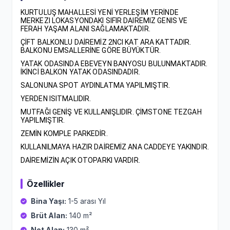
KURTULUŞ MAHALLESİ YENİ YERLEŞİM YERİNDE
MERKEZI LOKASYONDAKI SIFIR DAIREMIZ GENIS VE
FERAH YAŞAM ALANI SAĞLAMAKTADIR.
ÇİFT BALKONLU DAİREMİZ 2NCI KAT ARA KATTADIR.
BALKONU EMSALLERİNE GÖRE BÜYÜKTÜR.
YATAK ODASINDA EBEVEYN BANYOSU BULUNMAKTADIR.
İKİNCİ BALKON YATAK ODASINDADIR.
SALONUNA SPOT AYDINLATMA YAPILMIŞTIR.
YERDEN ISITMALIDIR.
MUTFAĞI GENİŞ VE KULLANIŞLIDIR. ÇİMSTONE TEZGAH
YAPILMIŞTIR.
ZEMİN KOMPLE PARKEDİR.
KULLANILMAYA HAZIR DAİREMİZ ANA CADDEYE YAKINDIR.
DAİREMİZİN AÇIK OTOPARKI VARDIR.
Özellikler
Bina Yaşı:
1-5 arası Yıl
Brüt Alan:
140 m²
Net Alan:
130 m²