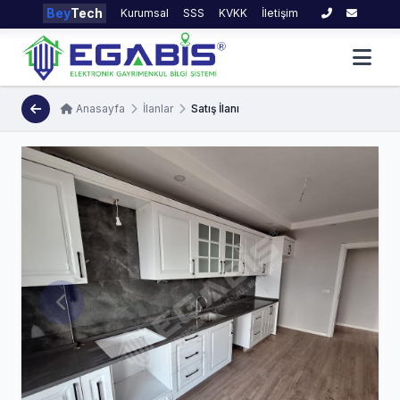
Bey
Tech
Kurumsal
SSS
KVKK
İletişim
Anasayfa
İlanlar
Satış İlanı