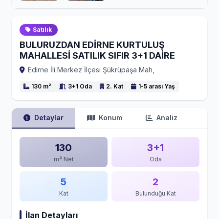
Satılık
BULURUZDAN EDİRNE KURTULUŞ
MAHALLESİ SATILIK SIFIR 3+1 DAİRE
Edirne İli Merkez İlçesi Şükrüpaşa Mah,
130 m²
3+1 Oda
2. Kat
1-5 arası Yaş
Detaylar
Konum
Analiz
130
3+1
m² Net
Oda
5
2
Kat
Bulunduğu Kat
İlan Detayları