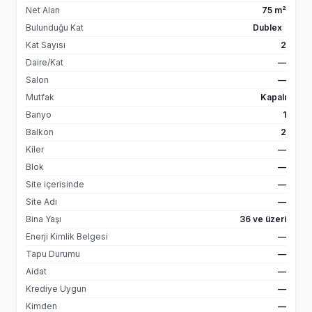
Net Alan
75 m²
Bulunduğu Kat
Dublex
Kat Sayısı
2
Daire/Kat
—
Salon
—
Mutfak
Kapalı
Banyo
1
Balkon
2
Kiler
—
Blok
—
Site içerisinde
—
Site Adı
—
Bina Yaşı
36 ve üzeri
Enerji Kimlik Belgesi
—
Tapu Durumu
—
Aidat
—
Krediye Uygun
—
Kimden
—