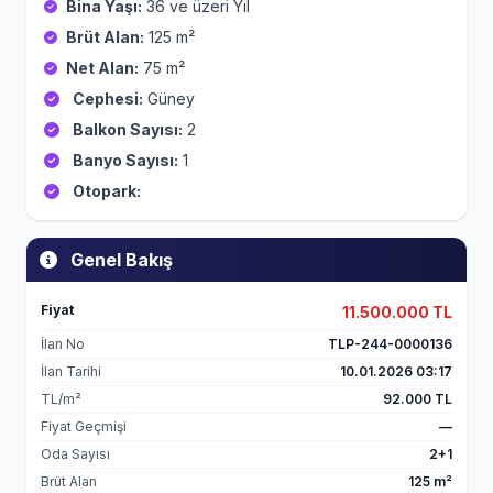
Bina Yaşı:
36 ve üzeri Yıl
Brüt Alan:
125 m²
Net Alan:
75 m²
Cephesi:
Güney
Balkon Sayısı:
2
Banyo Sayısı:
1
Otopark:
Genel Bakış
Fiyat
11.500.000 TL
İlan No
TLP-244-0000136
İlan Tarihi
10.01.2026 03:17
TL/m²
92.000 TL
Fiyat Geçmişi
—
Oda Sayısı
2+1
Brüt Alan
125 m²