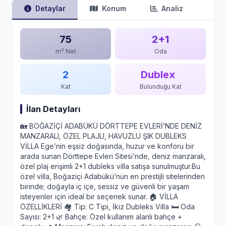
Detaylar
Konum
Analiz
75
2+1
m² Net
Oda
2
Dublex
Kat
Bulunduğu Kat
İlan Detayları
🏡 BOĞAZİÇİ ADABÜKÜ DÖRTTEPE EVLERİ’NDE DENİZ
MANZARALI, ÖZEL PLAJLI, HAVUZLU ŞIK DUBLEKS
VİLLA Ege’nin eşsiz doğasında, huzur ve konforu bir
arada sunan Dörttepe Evleri Sitesi’nde, deniz manzaralı,
özel plaj erişimli 2+1 dubleks villa satışa sunulmuştur.Bu
özel villa, Boğaziçi Adabükü’nün en prestijli sitelerinden
birinde; doğayla iç içe, sessiz ve güvenli bir yaşam
isteyenler için ideal bir seçenek sunar. 🏠 VİLLA
ÖZELLİKLERİ 🏘️ Tip: C Tipi, İkiz Dubleks Villa 🛏️ Oda
Sayısı: 2+1 🌿 Bahçe: Özel kullanım alanlı bahçe +