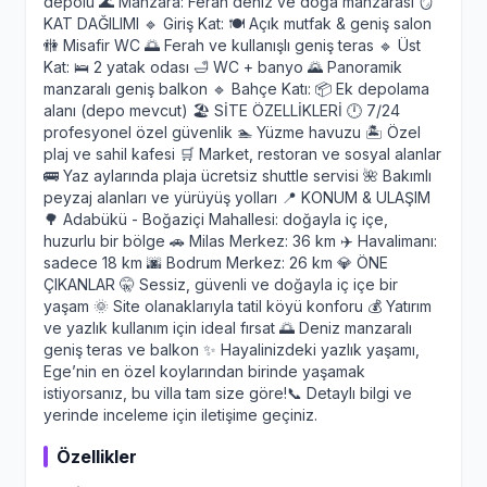
depolu 🌊 Manzara: Ferah deniz ve doğa manzarası 🪞
KAT DAĞILIMI 🔹 Giriş Kat: 🍽️ Açık mutfak & geniş salon
🚻 Misafir WC 🌅 Ferah ve kullanışlı geniş teras 🔹 Üst
Kat: 🛌 2 yatak odası 🛁 WC + banyo 🌄 Panoramik
manzaralı geniş balkon 🔹 Bahçe Katı: 📦 Ek depolama
alanı (depo mevcut) 🏖️ SİTE ÖZELLİKLERİ 🕛 7/24
profesyonel özel güvenlik 🏊 Yüzme havuzu 🏝️ Özel
plaj ve sahil kafesi 🛒 Market, restoran ve sosyal alanlar
🚌 Yaz aylarında plaja ücretsiz shuttle servisi 🌺 Bakımlı
peyzaj alanları ve yürüyüş yolları 📍 KONUM & ULAŞIM
🌳 Adabükü - Boğaziçi Mahallesi: doğayla iç içe,
huzurlu bir bölge 🚗 Milas Merkez: 36 km ✈️ Havalimanı:
sadece 18 km 🌆 Bodrum Merkez: 26 km 💎 ÖNE
ÇIKANLAR 🤫 Sessiz, güvenli ve doğayla iç içe bir
yaşam 🌞 Site olanaklarıyla tatil köyü konforu 💰 Yatırım
ve yazlık kullanım için ideal fırsat 🌅 Deniz manzaralı
geniş teras ve balkon ✨ Hayalinizdeki yazlık yaşamı,
Ege’nin en özel koylarından birinde yaşamak
istiyorsanız, bu villa tam size göre!📞 Detaylı bilgi ve
yerinde inceleme için iletişime geçiniz.
Özellikler