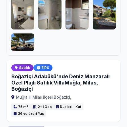
Satılık
EİDS
Boğaziçi Adabükü'nde Deniz Manzaralı
Özel Plajlı Satılık VillaMuğla, Milas,
Boğaziçi
Muğla İli Milas İlçesi Boğaziçi,
75 m²
2+1 Oda
Dublex . Kat
36 ve üzeri Yaş