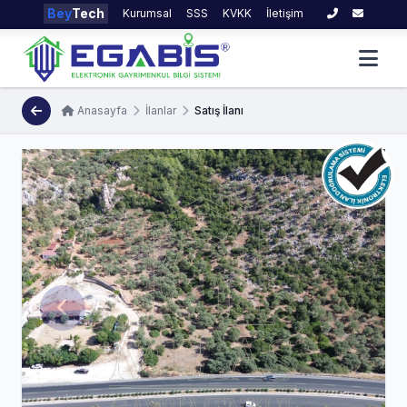
Bey
Tech
Kurumsal
SSS
KVKK
İletişim
Anasayfa
İlanlar
Satış İlanı