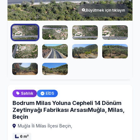
Büyütmek için tıklayın
Satılık
EİDS
Bodrum Milas Yoluna Cepheli 14 Dönüm
Zeytinyağı Fabrikası ArsasıMuğla, Milas,
Beçin
Muğla İli Milas İlçesi Beçin,
6 m²