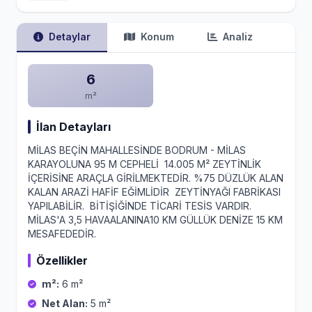
Detaylar
Konum
Analiz
6
m²
İlan Detayları
MİLAS BEÇİN MAHALLESİNDE BODRUM - MİLAS
KARAYOLUNA 95 M CEPHELİ 14.005 M² ZEYTİNLİK
İÇERİSİNE ARAÇLA GİRİLMEKTEDİR. %75 DÜZLÜK ALAN
KALAN ARAZİ HAFİF EĞİMLİDİR ZEYTİNYAĞI FABRİKASI
YAPILABİLİR. BİTİŞİĞİNDE TİCARİ TESİS VARDIR.
MİLAS'A 3,5 HAVAALANINA10 KM GÜLLÜK DENİZE 15 KM
MESAFEDEDİR.
Özellikler
m²:
6 m²
Net Alan:
5 m²