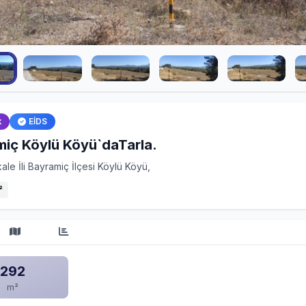
k
EİDS
iç Köylü Köyü`daTarla.
le İli Bayramiç İlçesi Köylü Köyü,
²
292
m²