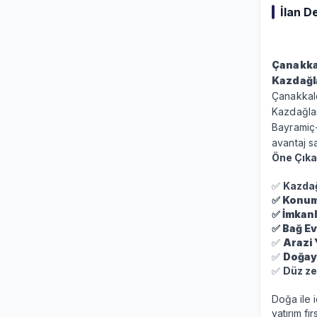
İlan D
Çanakka
Kazdağla
Çanakkale
Kazdağlar
Bayramiç-
avantaj s
Öne Çıkan
✅
Kazdağ
✅
Konum
✅
İmkanl
✅
Bağ Evi
✅
Arazi 
✅
Doğayl
✅
Düz ze
Doğa ile 
yatırım fı