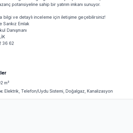
zanç potansiyeline sahip bir yatırım imkanı sunuyor.
 bilgi ve detaylı inceleme için iletişime geçebilirsiniz!
 Sarıkız Emlak
kul Danışmanı
LİK
2 36 62
ler
2 m²
ı:
Elektrik, Telefon/Uydu Sistemi, Doğalgaz, Kanalizasyon