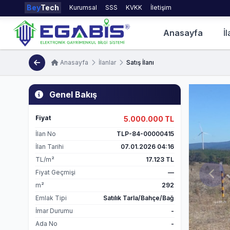
Bey
Tech
Kurumsal
SSS
KVKK
İletişim
Anasayfa
İl
Anasayfa
İlanlar
Satış İlanı
Genel Bakış
Fiyat
5.000.000 TL
İlan No
TLP-84-00000415
İlan Tarihi
07.01.2026 04:16
TL/m²
17.123 TL
Fiyat Geçmişi
—
m²
292
Emlak Tipi
Satılık Tarla/Bahçe/Bağ
İmar Durumu
-
Ada No
-