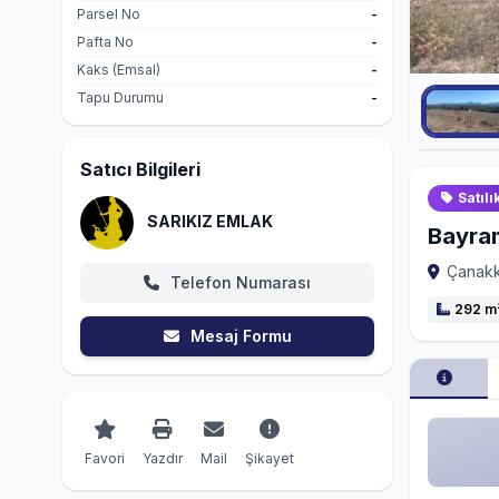
Parsel No
-
Pafta No
-
Kaks (Emsal)
-
Tapu Durumu
-
Satıcı Bilgileri
Satılı
SARIKIZ EMLAK
Bayram
Çanakka
Telefon Numarası
292 m
Mesaj Formu
Favori
Yazdır
Mail
Şikayet