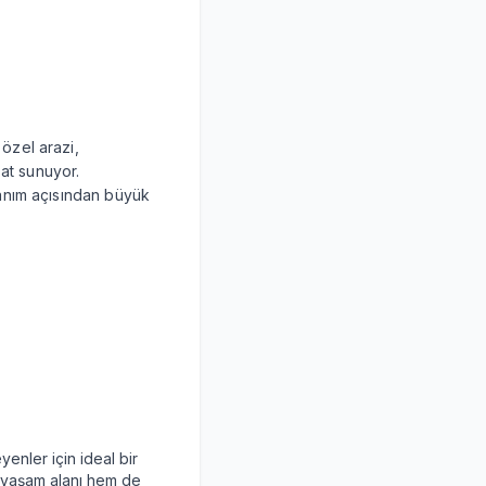
özel arazi,
sat sunuyor.
anım açısından büyük
enler için ideal bir
ir yaşam alanı hem de