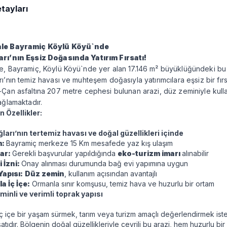
etayları
le Bayramiç Köylü Köyü`nde
rı’nın Eşsiz Doğasında Yatırım Fırsatı!
, Bayramiç, Köylü Köyü`nde yer alan 17.146 m² büyüklüğündeki bu 
ı’nın temiz havası ve muhteşem doğasıyla yatırımcılara eşsiz bir fır
Çan asfaltına 207 metre cephesi bulunan arazi, düz zeminiyle kull
ağlamaktadır.
 Özellikler:
ları’nın tertemiz havası ve doğal güzellikleri içinde
:
Bayramiç merkeze 15 Km mesafede yaz kış ulaşım
ar:
Gerekli başvurular yapıldığında
eko-turizm imarı
alınabilir
 İzni:
Onay alınması durumunda bağ evi yapımına uygun
Yapısı:
Düz zemin
, kullanım açısından avantajlı
a İç İçe:
Ormanla sınır komşusu, temiz hava ve huzurlu bir ortam
minli ve verimli toprak yapısı
iç içe bir yaşam sürmek, tarım veya turizm amaçlı değerlendirmek istey
rsatıdır. Bölgenin doğal güzellikleriyle çevrili bu arazi, hem huzurlu b