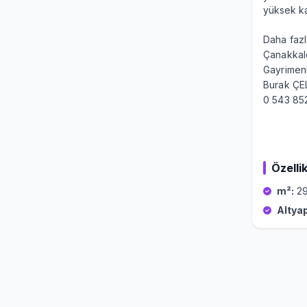
yüksek ka
Daha fazla
Çanakkale
Gayrimen
Burak ÇE
0 543 85
Özellik
m²:
29
Altyap