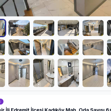
k
ir İli Edremit İlçesi Kadıköy Mah, Oda Sayısı 6+1