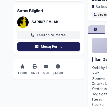
Balıkes
Satıcı Bilgileri
360 m
SARIKIZ EMLAK
Telefon Numarası
Mesaj Formu
İlan D
Kadıköy 6
Favori
Yazdır
Mail
Şikayet
6 wc
6 banyo
Ön arka 
Yerden ı
Doğalgaz
1 teras
3 balkon