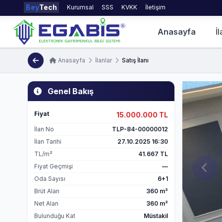
Bey
Tech
Kurumsal
SSS
KVKK
İletişim
Anasayfa
İl
Anasayfa
İlanlar
Satış İlanı
Genel Bakış
Fiyat
15.000.000 TL
İlan No
TLP-84-00000012
İlan Tarihi
27.10.2025 16:30
TL/m²
41.667 TL
Fiyat Geçmişi
—
Oda Sayısı
6+1
Brüt Alan
360 m²
Net Alan
360 m²
Bulunduğu Kat
Müstakil