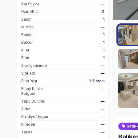
Kat Sayısı
—
Daire/Kat
2
Salon
1
Mutfak
—
Banyo
1
Balkon
1
Kiler
1
Blok
1
Site içerisinde
—
Site Adı
—
Bina Yaşı
1-5 arası
Enerji Kimlik
—
Belgesi
Tapu Durumu
—
Aidat
—
Krediye Uygun
—
Kimden
—
Satılı
Takas
—
Balıkes