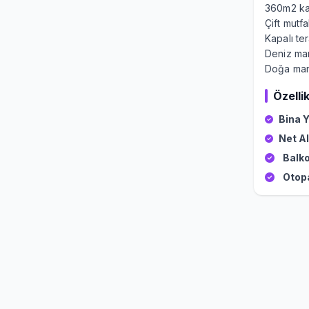
360m2 ka
Çift mutf
Kapalı te
Deniz man
Doğa man
Özellik
Bina Y
Net Al
Balko
Otop