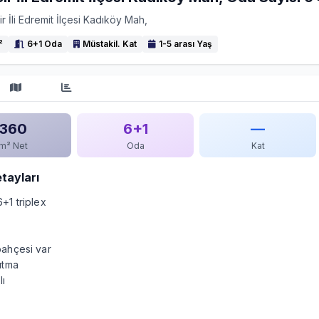
ir İli Edremit İlçesi Kadıköy Mah,
²
6+1 Oda
Müstakil. Kat
1-5 arası Yaş
360
6+1
—
m² Net
Oda
Kat
etayları
+1 triplex
bahçesi var
sıtma
lı