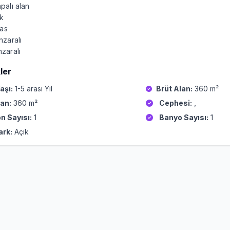
palı alan
ak
ras
zaralı
zaralı
ler
aşı:
1-5 arası Yıl
Brüt Alan:
360 m²
an:
360 m²
Cephesi:
,
n Sayısı:
1
Banyo Sayısı:
1
ark:
Açık