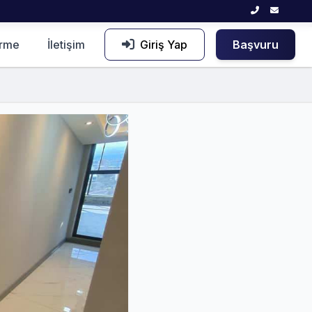
irme
İletişim
Giriş Yap
Başvuru