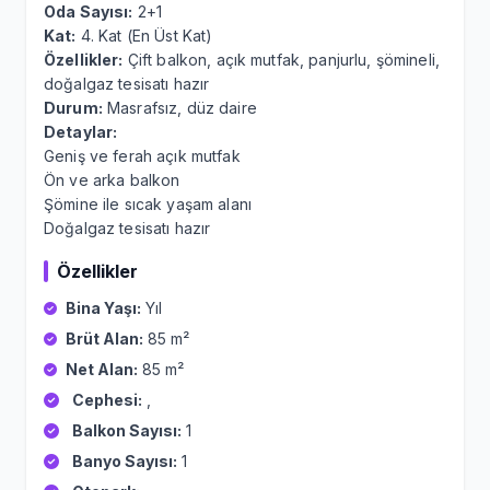
Oda Sayısı:
2+1
Kat:
4. Kat (En Üst Kat)
Özellikler:
Çift balkon, açık mutfak, panjurlu, şömineli,
doğalgaz tesisatı hazır
Durum:
Masrafsız, düz daire
Detaylar:
Geniş ve ferah açık mutfak
Ön ve arka balkon
Şömine ile sıcak yaşam alanı
Doğalgaz tesisatı hazır
Özellikler
Bina Yaşı:
Yıl
Brüt Alan:
85 m²
Net Alan:
85 m²
Cephesi:
,
Balkon Sayısı:
1
Banyo Sayısı:
1