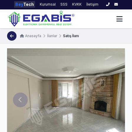
Bey
Tech
Kurumsal
SSS
KVKK
İletişim
Anasayfa
İlanlar
Satış İlanı