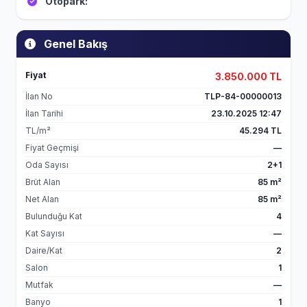
Otopark:
Genel Bakış
Fiyat
3.850.000 TL
İlan No
TLP-84-00000013
İlan Tarihi
23.10.2025 12:47
TL/m²
45.294 TL
Fiyat Geçmişi
—
Oda Sayısı
2+1
Brüt Alan
85 m²
Net Alan
85 m²
Bulunduğu Kat
4
Kat Sayısı
—
Daire/Kat
2
Salon
1
Mutfak
—
Banyo
1