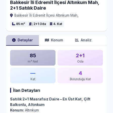
Balıkesir İli Edremit İlçesi Altınkum Mah,
2+1 Satılık Daire
Balıkesir İli Edremit İlçesi Altınkum Mah,
85 m²
2+1 Oda
4. Kat
Detaylar
Konum
Analiz
85
2+1
m² Net
Oda
—
4
Kat
Bulunduğu Kat
İlan Detayları
Satılık 2+1 Masrafsız Daire – En Üst Kat, Çift
Balkonlu, Altınkum
Konum:
Altınkum