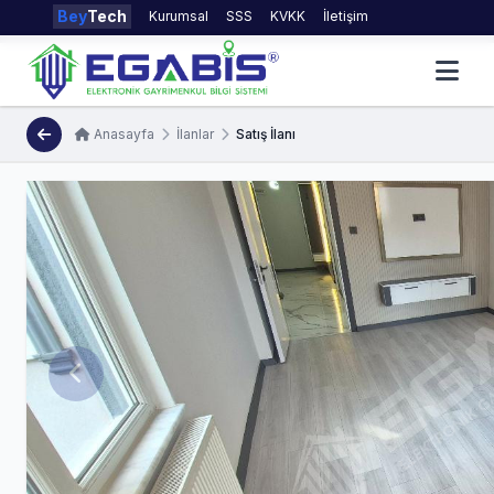
Bey
Tech
Kurumsal
SSS
KVKK
İletişim
Anasayfa
İlanlar
Satış İlanı