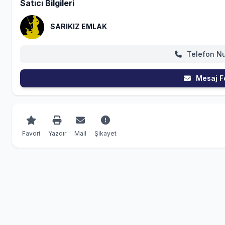
Satıcı Bilgileri
SARIKIZ EMLAK
Telefon N
Mesaj F
Favori
Yazdır
Mail
Şikayet