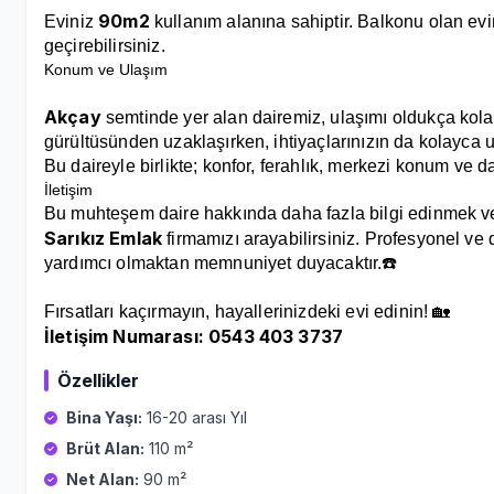
90m2
Eviniz
kullanım alanına sahiptir. Balkonu olan evi
geçirebilirsiniz.
Konum ve Ulaşım
Akçay
semtinde yer alan dairemiz, ulaşımı oldukça kola
gürültüsünden uzaklaşırken, ihtiyaçlarınızın da kolayca ul
Bu daireyle birlikte; konfor, ferahlık, merkezi konum ve d
İletişim
Bu muhteşem daire hakkında daha fazla bilgi edinmek 
Sarıkız Emlak
firmamızı arayabilirsiniz. Profesyonel ve
yardımcı olmaktan memnuniyet duyacaktır.☎️
Fırsatları kaçırmayın, hayallerinizdeki evi edinin! 🏡
İletişim Numarası: 0543 403 3737
Özellikler
Bina Yaşı:
16-20 arası Yıl
Brüt Alan:
110 m²
Net Alan:
90 m²