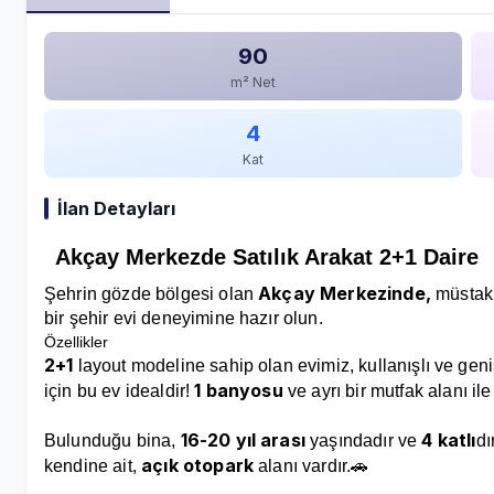
90
m² Net
4
Kat
İlan Detayları
Akçay Merkezde Satılık Arakat 2+1 Daire
Akçay Merkezinde,
Şehrin gözde bölgesi olan
müstakil
bir şehir evi deneyimine hazır olun.
Özellikler
2+1
layout modeline sahip olan evimiz, kullanışlı ve geniş
1 banyosu
için bu ev idealdir!
ve ayrı bir mutfak alanı i
16-20 yıl arası
4 katlı
Bulunduğu bina,
yaşındadır ve
dı
açık otopark
kendine ait,
alanı vardır.🚗