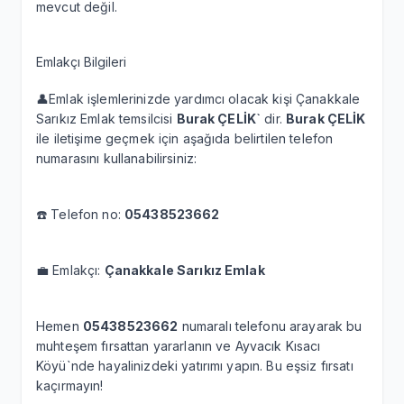
mevcut değil.
Emlakçı Bilgileri
👤Emlak işlemlerinizde yardımcı olacak kişi Çanakkale
Sarıkız Emlak temsilcisi
Burak ÇELİK`
dir.
Burak ÇELİK
ile iletişime geçmek için aşağıda belirtilen telefon
numarasını kullanabilirsiniz:
☎️ Telefon no:
05438523662
💼 Emlakçı:
Çanakkale Sarıkız Emlak
Hemen
05438523662
numaralı telefonu arayarak bu
muhteşem fırsattan yararlanın ve Ayvacık Kısacı
Köyü`nde hayalinizdeki yatırımı yapın. Bu eşsiz fırsatı
kaçırmayın!