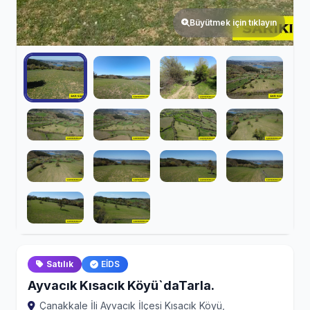
Büyütmek için tıklayın
Satılık
EİDS
Ayvacık Kısacık Köyü`daTarla.
Çanakkale İli Ayvacık İlçesi Kısacık Köyü,