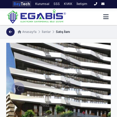
Bey
Tech
Kurumsal
SSS
KVKK
İletişim
Anasayfa
İlanlar
Satış İlanı