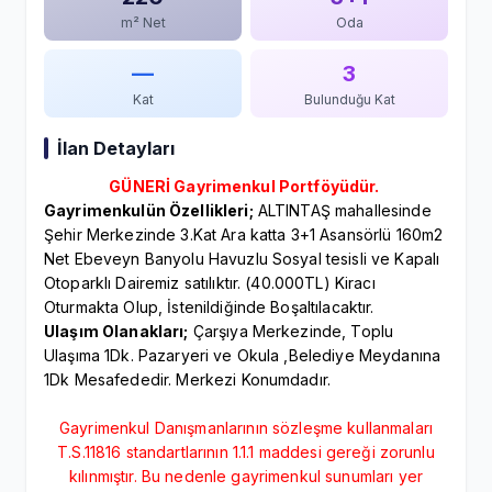
m² Net
Oda
—
3
Kat
Bulunduğu Kat
İlan Detayları
GÜNERİ Gayrimenkul Portföyüdür.
Gayrimenkulün Özellikleri;
ALTINTAŞ mahallesinde
Şehir Merkezinde 3.Kat Ara katta 3+1 Asansörlü 160m2
Net Ebeveyn Banyolu Havuzlu Sosyal tesisli ve Kapalı
Otoparklı Dairemiz satılıktır. (40.000TL) Kiracı
Oturmakta Olup, İstenildiğinde Boşaltılacaktır.
Ulaşım Olanakları;
Çarşıya Merkezinde, Toplu
Ulaşıma 1Dk. Pazaryeri ve Okula ,Belediye Meydanına
1Dk Mesafededir. Merkezi Konumdadır.
Gayrimenkul Danışmanlarının sözleşme kullanmaları
T.S.11816 standartlarının 1.1.1 maddesi gereği zorunlu
kılınmıştır. Bu nedenle gayrimenkul sunumları yer