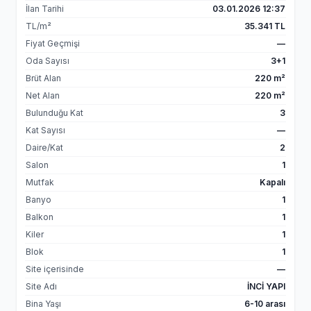
İlan Tarihi
03.01.2026 12:37
TL/m²
35.341 TL
Fiyat Geçmişi
—
Oda Sayısı
3+1
Brüt Alan
220 m²
Net Alan
220 m²
Bulunduğu Kat
3
Kat Sayısı
—
Daire/Kat
2
Salon
1
Mutfak
Kapalı
Banyo
1
Balkon
1
Kiler
1
Blok
1
Site içerisinde
—
Site Adı
İNCİ YAPI
Bina Yaşı
6-10 arası