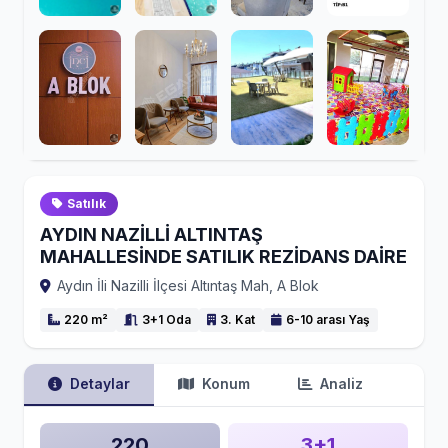
Satılık
AYDIN NAZİLLİ ALTINTAŞ
MAHALLESİNDE SATILIK REZİDANS DAİRE
Aydın İli Nazilli İlçesi Altıntaş Mah, A Blok
220 m²
3+1 Oda
3. Kat
6-10 arası Yaş
Detaylar
Konum
Analiz
220
3+1