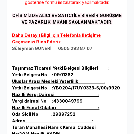
gösterme formu imzalatarak yapılmaktadır.
OFİSİMİZDE ALICI VE SATICI İLE BİREBİR GÖRÜŞME
VE PAZARLIK İMKÂNI SAĞLANMAKTADIR.
Daha Detaylı Bilgi İçin Telefonla İletişime
Geçmenizi Rica Ederiz.
Süleyman GÜNERİ 0505 293 87 07
Taşınmaz Ticareti Yetki Belgesi Bilgileri :
Yetki Belgesi No : 0901362
Uluslar Arası Mesleki Yeterlilik :
Yetki Belgesi No :YB0204/17UY0333-5/00/9920
Nazilli Vergi Dairesi :
Vergi dairesi No :4330049799
Nazilli Esnaf Odaları :
Oda Sicil No : 29897252
Adres :
Turan Mahallesi Namık Kemal Caddesi
No:20/A Nazilli-AYDIN