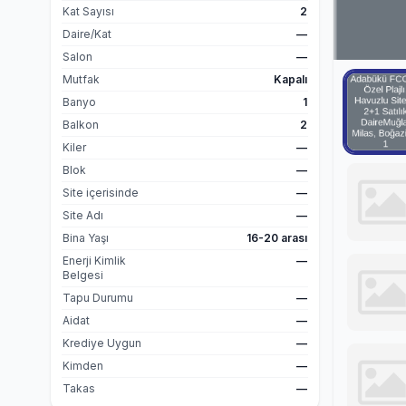
Kat Sayısı
2
Daire/Kat
—
Salon
—
Mutfak
Kapalı
Banyo
1
Balkon
2
Kiler
—
Blok
—
Site içerisinde
—
Site Adı
—
Bina Yaşı
16-20 arası
Enerji Kimlik
—
Belgesi
Tapu Durumu
—
Aidat
—
Krediye Uygun
—
Kimden
—
Takas
—