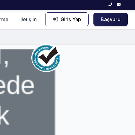
irme
İletişim
Giriş Yap
Başvuru