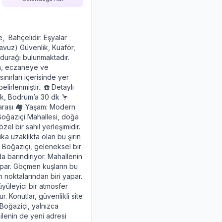
, Bahçelidir. Eşyalar
 havuz) Güvenlik, Kuaför,
durağı bulunmaktadır.
na, eczaneye ve
ınırları içerisinde yer
rlenmiştir.. ☎️ Detaylı
 dk, Bodrum’a 30 dk 🦩
arası 🏘️ Yaşam: Modern
 Boğaziçi Mahallesi, doğa
zel bir sahil yerleşimidir.
 uzaklıkta olan bu şirin
. Boğaziçi, geleneksel bir
a barındırıyor. Mahallenin
apar. Göçmen kuşların bu
 noktalarından biri yapar.
büyüleyici bir atmosfer
. Konutlar, güvenlikli site
 Boğaziçi, yalnızca
ilenin de yeni adresi