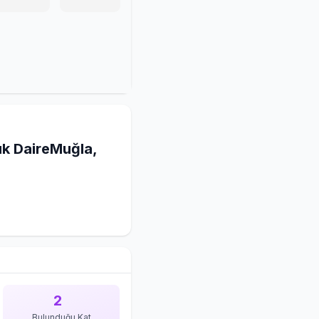
ık DaireMuğla,
2
Bulunduğu Kat