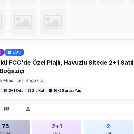
k
EİDS
ü FCC'de Özel Plajlı, Havuzlu Sitede 2+1 Satıl
 Boğaziçi
li Milas İlçesi Boğaziçi,
2+1 Oda
2 . Kat
16-20 arası Yaş
75
2+1
2
m² Net
Oda
Kat