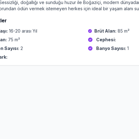
 Sessizliği, doğallığı ve sunduğu huzur ile Boğaziçi, modern dünyad
rundan ödün vermek istemeyen herkes için ideal bir yaşam alanı 
ler
aşı:
16-20 arası Yıl
Brüt Alan:
85 m²
an:
75 m²
Cephesi:
n Sayısı:
2
Banyo Sayısı:
1
ark: