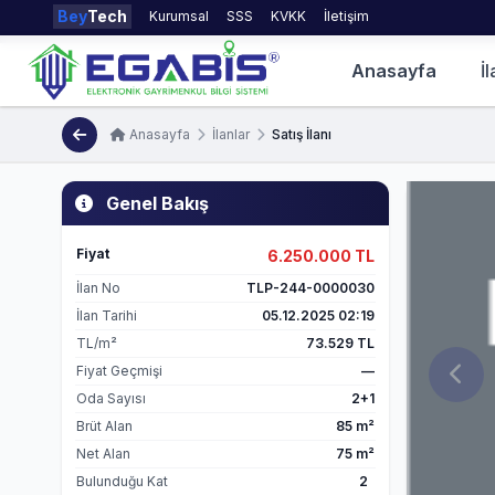
Bey
Tech
Kurumsal
SSS
KVKK
İletişim
Anasayfa
İl
Anasayfa
İlanlar
Satış İlanı
Genel Bakış
Fiyat
6.250.000 TL
İlan No
TLP-244-0000030
İlan Tarihi
05.12.2025 02:19
TL/m²
73.529 TL
Fiyat Geçmişi
—
Oda Sayısı
2+1
Brüt Alan
85 m²
Net Alan
75 m²
Bulunduğu Kat
2