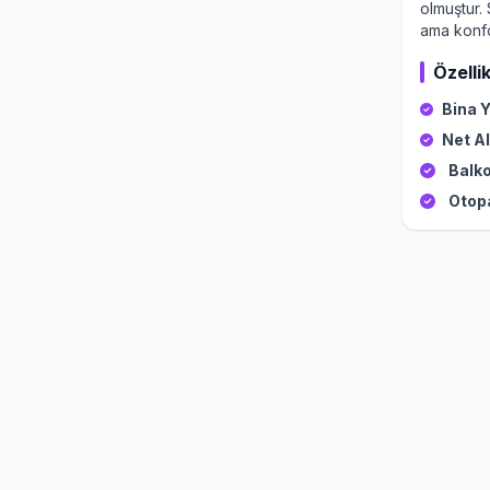
olmuştur.
ama konfo
Özellik
Bina Y
Net Al
Balko
Otop