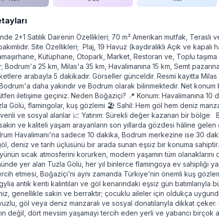
etayları
de 2+1 Satılık Dairenin Özellikleri; 70 m² Amerikan mutfak, Teraslı ve
akımlıdır. Site Özellikleri; Plaj, 19 Havuz (kaydıralıklı Açık ve kapalı
maşırhane, Kütüphane, Otopark, Market, Restoran ve, Toplu taşıma 
; Bodrum'a 25 km, Milas'a 35 km, Havalimanına 15 km, Semt pazarı
tlere ​arabayla 5 dakikadır. Görseller günceldir. Resmi kayıtta Milas s
 Bodrum'a daha yakındır ve Bodrum olarak bilinmektedir. Net konum beli
n lütfen iletişime geçiniz​. Neden Boğaziçi? 📍 Konum: Havalimanına 10
la Gölü, flamingolar, kuş gözlemi 🏖️ Sahil: Hem göl hem deniz manz
güvenli ve sosyal alanlar 📈 Yatırım: Sürekli değer kazanan bir bölge
, sakin ve kaliteli yaşam arayanların son yıllarda gözdesi hâline gelen ö
rum Havalimanı'na sadece 10 dakika, Bodrum merkezine ise 30 dakika
göl, deniz ve tarih üçlüsünü bir arada sunan eşsiz bir konuma sahiptir
öyünün sıcak atmosferini korurken, modern yaşamın tüm olanaklarını d
nde yer alan Tuzla Gölü, her yıl binlerce flamingoya ev sahipliği y
ercih etmesi, Boğaziçi’ni aynı zamanda Türkiye’nin önemli kuş gözlem
gylia antik kenti kalıntıları ve göl kenarındaki eşsiz gün batımlarıyla 
iz, genellikle sakin ve berraktır; çocuklu aileler için oldukça uygundur
vuzlu, göl veya deniz manzaralı ve sosyal donatılarıyla dikkat çeker.
arın değil, dört mevsim yaşamayı tercih eden yerli ve yabancı birçok a