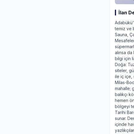
İlan D
Adabükü'n
temiz ve b
Sauna, Ça
Mesafeler
süpermarke
alınsa da
bilgi içi
Doğa: Tuz
siteler, 
ile iç içe
Milas-Bod
mahalle; 
balıkçı k
hemen önü
bölgeyi t
Tarihi Bar
sunar. Den
içinde ha
yazlıkçıl