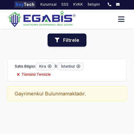
Bey
Tech
Kurumsal
SSS
KVKK
İletişim
Filtrele
Satis Bilgisi:
Kira
İl:
İstanbul
Tümünü Temizle
Gayrimenkul Bulunmamaktadır.